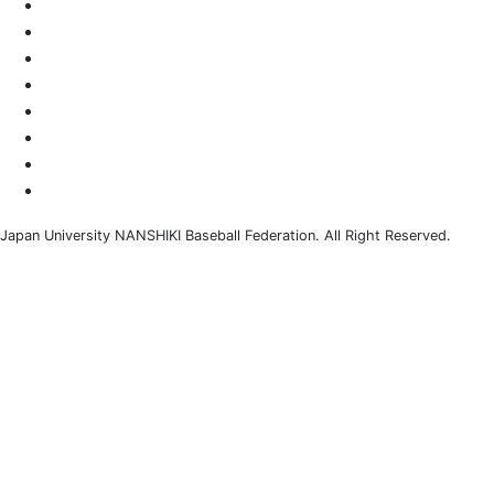
国際交流
NEWS
連盟概要
加盟校一覧
熱戦譜
LINKページ
お問い合わせ
事務連絡
Japan University NANSHIKI Baseball Federation. All Right Reserved.