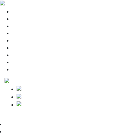
HOME
全日本選手権
選抜大会
国際交流
NEWS
連盟概要
加盟校一覧
熱戦譜
お問い合わせ
HOME
大会情報