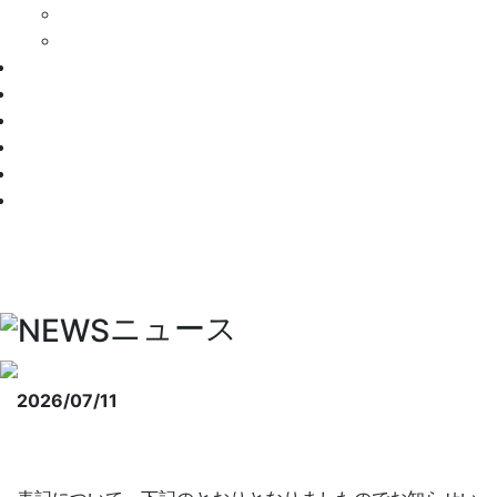
全日本選手権
選抜大会
国際交流
NEWS
連盟概要
加盟校一覧
熱戦譜
お問い合わせ
ニュース
2026/07/11
第６回 全日本大学軟式野球選抜大会
SUMMER CUP 2026組み合わせについて