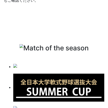
もご確認ください。
https://baseball.omyutech.com/CupHomePageTournamen
cupId=20240014819
■第47回全日本大学軟式野球選手権大会要項