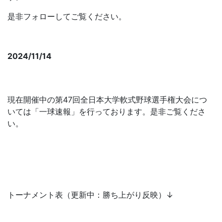
是非フォローしてご覧ください。
全日本大学軟式野球連盟【公式】Instagram
2024/11/14
第47回全日本大学軟式野球選手権大会につい
て
現在開催中の第47回全日本大学軟式野球選手権大会につ
いては「一球速報」を行っております。是非ご覧くださ
い。
https://baseball.omyutech.com/CupHomePageTournamen
cupId=20240014819
トーナメント表（更新中：勝ち上がり反映）↓
■（1117更新）トーナメント表 第47回全日本大学軟式野