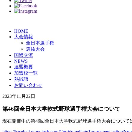
HOME
大会情報
全日本選手権
選抜大会
国際交流
NEWS
連盟概要
加盟校一覧
熱戦譜
お問い合わせ
2023年11月22日
第46回全日本大学軟式野球選手権大会について
現在開催中の第46回全日本大学軟式野球選手権大会について
https://baseball.omyutech.com/CupHomePageTournament.action?c