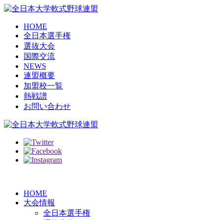
HOME
全日本選手権
選抜大会
国際交流
NEWS
連盟概要
加盟校一覧
熱戦譜
お問い合わせ
HOME
大会情報
全日本選手権