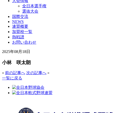
大会情報
全日本選手権
選抜大会
国際交流
NEWS
連盟概要
加盟校一覧
熱戦譜
お問い合わせ
2025年08月18日
小林 咲太朗
«
前の記事へ
次の記事へ
»
一覧に戻る