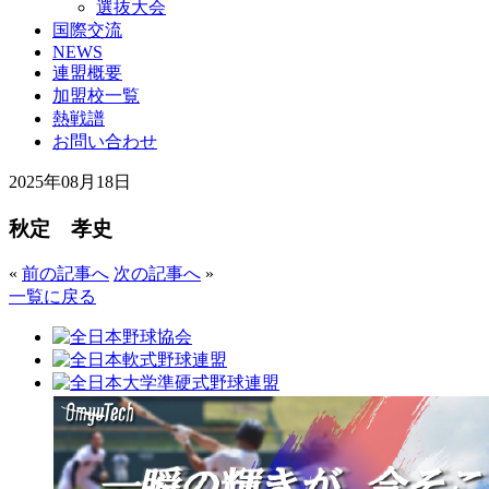
選抜大会
国際交流
NEWS
連盟概要
加盟校一覧
熱戦譜
お問い合わせ
2025年08月18日
秋定 孝史
«
前の記事へ
次の記事へ
»
一覧に戻る