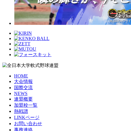
HOME
大会情報
国際交流
NEWS
連盟概要
加盟校一覧
熱戦譜
LINKページ
お問い合わせ
事務連絡