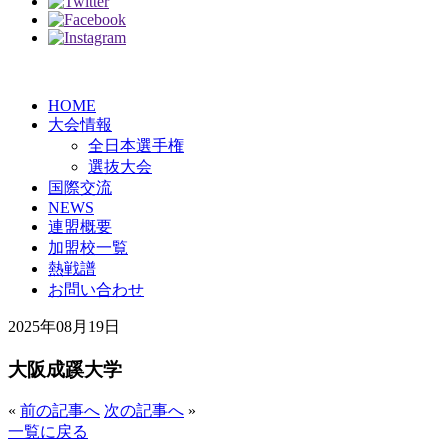
HOME
大会情報
全日本選手権
選抜大会
国際交流
NEWS
連盟概要
加盟校一覧
熱戦譜
お問い合わせ
2025年08月19日
大阪成蹊大学
«
前の記事へ
次の記事へ
»
一覧に戻る