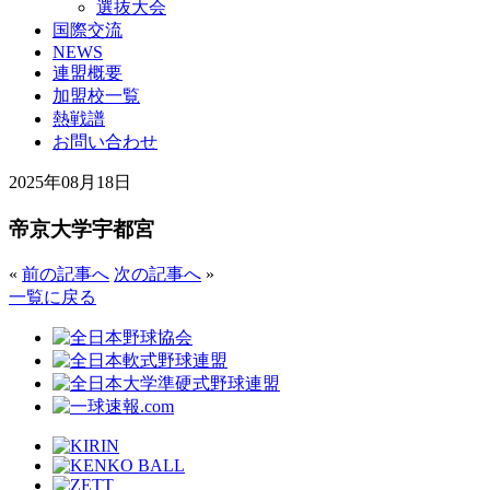
選抜大会
国際交流
NEWS
連盟概要
加盟校一覧
熱戦譜
お問い合わせ
2025年08月18日
帝京大学宇都宮
«
前の記事へ
次の記事へ
»
一覧に戻る