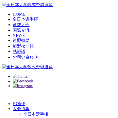
HOME
全日本選手権
選抜大会
国際交流
NEWS
連盟概要
加盟校一覧
熱戦譜
お問い合わせ
HOME
大会情報
全日本選手権