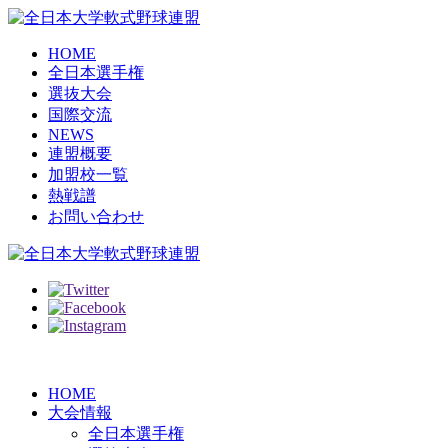
HOME
全日本選手権
選抜大会
国際交流
NEWS
連盟概要
加盟校一覧
熱戦譜
お問い合わせ
HOME
大会情報
全日本選手権