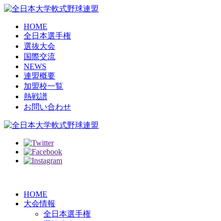
HOME
全日本選手権
選抜大会
国際交流
NEWS
連盟概要
加盟校一覧
熱戦譜
お問い合わせ
HOME
大会情報
全日本選手権