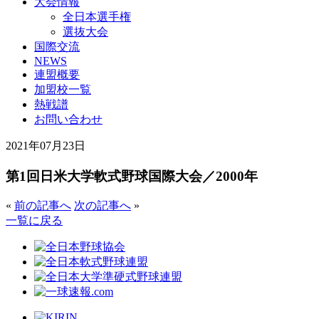
大会情報
全日本選手権
選抜大会
国際交流
NEWS
連盟概要
加盟校一覧
熱戦譜
お問い合わせ
2021年07月23日
第1回日米大学軟式野球国際大会／2000年
«
前の記事へ
次の記事へ
»
一覧に戻る