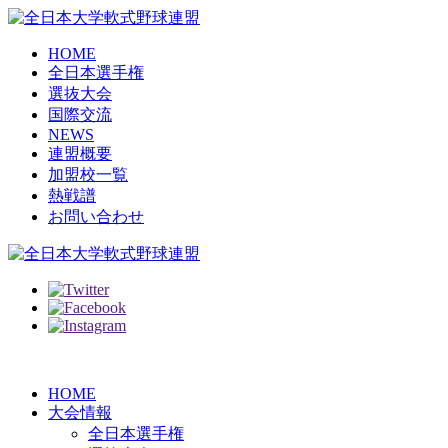
HOME
全日本選手権
選抜大会
国際交流
NEWS
連盟概要
加盟校一覧
熱戦譜
お問い合わせ
HOME
大会情報
全日本選手権