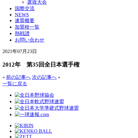
選抜大会
国際交流
NEWS
連盟概要
加盟校一覧
熱戦譜
お問い合わせ
2021年07月23日
2012年 第35回全日本選手権
«
前の記事へ
次の記事へ
»
一覧に戻る